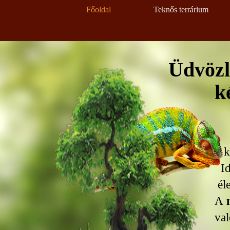
Tartalomhoz ugrás
Főoldal
Teknős terrárium
Üdvözl
készí
It
ke
Ide
éle
A
m
val