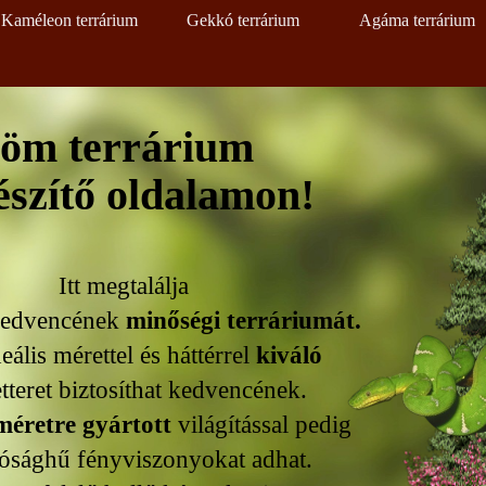
Ugrás a menüre
Kaméleon terrárium
Gekkó terrárium
Agáma terrárium
öm terrárium
tő oldalamon!
t megtalálja
dvencének
minőségi terráriumát.
ális mérettel és háttérrel
kiváló
tteret biztosíthat kedvencének.
éretre gyártott
világítással pedig
ósághű fényviszonyokat adhat.