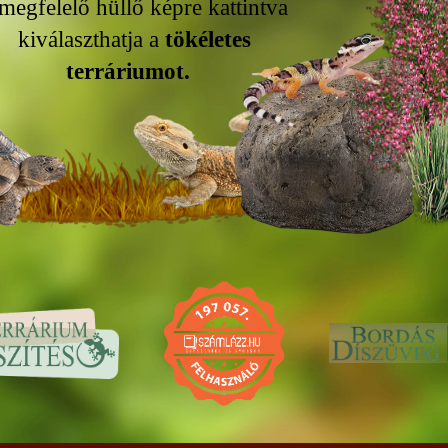
egfelelő hüllő képre kattintva
választhatja a
tökéletes
erráriumot.