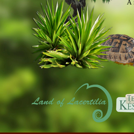
A m
ki
t